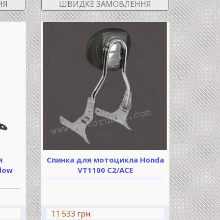
НЯ
ШВИДКЕ ЗАМОВЛЕННЯ
я
Спинка для мотоцикла Honda
dow
VT1100 C2/ACE
11 533 грн.
ШИК
В КОШИК