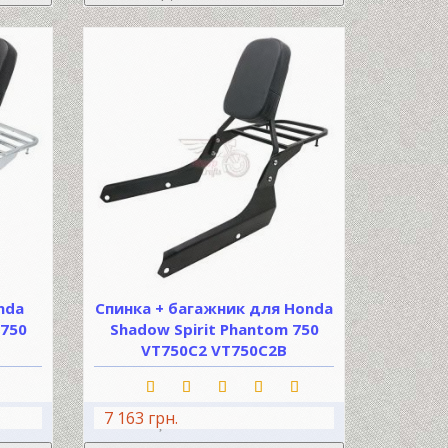
nda
Спинка + багажник для Honda
 750
Shadow Spirit Phantom 750
VT750C2 VT750C2B
7 163 грн.
ШИК
В КОШИК