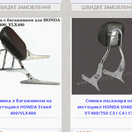
ВИДКЕ ЗАМОВЛЕННЯ
ШВИДКЕ ЗАМОВЛЕН
инка з багажником на
Спинка пасажира н
отоцикл HONDA Steed
мотоцикл HONDA SHA
400/VLX400
VT400/750 C3 I C4 I C