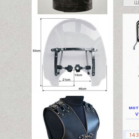
Ш
мот
V
14 3