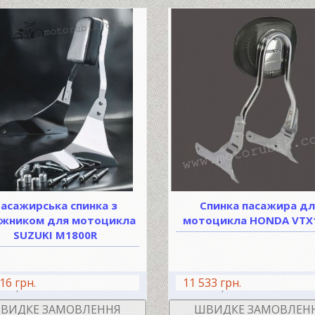
асажирська спинка з
Спинка пасажира дл
ажником для мотоцикла
мотоцикла HONDA VTX
SUZUKI М1800R
16 грн.
11 533 грн.
В КОШИК
В КО
ВИДКЕ ЗАМОВЛЕННЯ
ШВИДКЕ ЗАМОВЛЕН