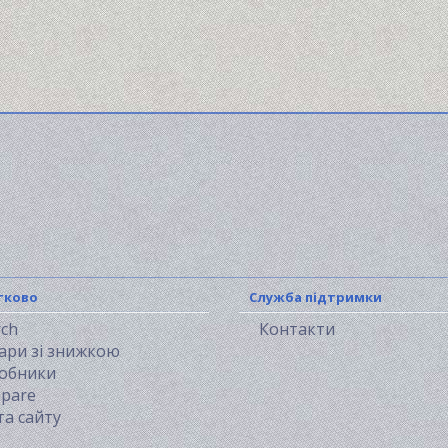
тково
Служба підтримки
rch
Контакти
ари зі знижкою
обники
pare
та сайту