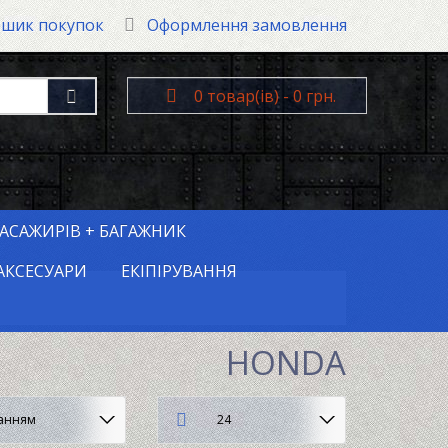
шик покупок
Оформлення замовлення
0 товар(ів) - 0 грн.
АСАЖИРІВ + БАГАЖНИК
КСЕСУАРИ
ЕКІПІРУВАННЯ
HONDA
ванням
24