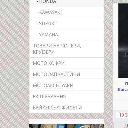
- HONDA
- KAWASAKI
- SUZUKI
- YAMAHA
ТОВАРИ НА ЧОПЕРИ,
КРУЇЗЕРИ
МОТО КОФРИ
МОТО ЗАПЧАСТИНИ
П
МОТОАКСЕСУАРИ
баг
ЕКІПІРУВАННЯ
БАЙКЕРСЬКІ ЖИЛЕТИ
10 3
Ш