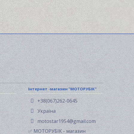
Інтернет -магазин "МОТОРУБІК"
+38(067)262-0645
Україна
motostar1954@gmail.com
✅ МОТОРУБІК - магазин