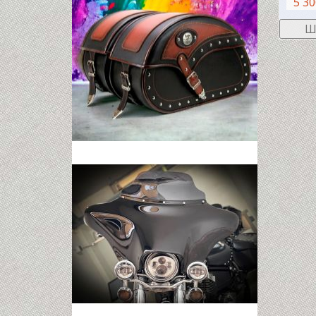
5 30
Ш