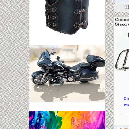
Ш
Сп
м