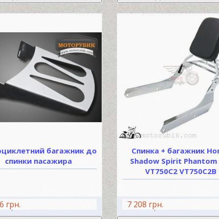
циклетний багажник до
Спинка + багажник Ho
спинки пасажира
Shadow Spirit Phantom
VT750C2 VT750C2B
6 грн.
7 208 грн.
В КОШИК
В КО