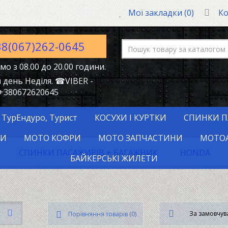
Мої закладки (0)
Ко
38(067)262-0645
о з 08.00 до 20.00 години.
 день Неділя. ☎VIBER -
+380672620645
, ТурЕндуро, Турист
КОСУХИ І КУРТКИ
СПИНКИ П
РИ
МОТО КОФРИ
МОТО ЗАПЧАСТИНИ
МОТОА
СПИНКИ ПАСАЖИРІВ + БАГАЖНИК
HONDA
БАЙКЕРСЬКІ ЖИЛЕТИ
За замовчу
Порівняння товарів (0)