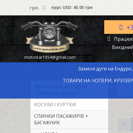
грн.
курс USD: 45.05 грн
+
Працюєм
Вихідний
motostar1954@gmail.com
Захисні дуги на Ендуро
ТОВАРИ НА ЧОПЕРИ, КРУЇЗЕ
Захисні дуги на Ендуро,
ТурЕндуро, Турист
КОСУХИ І КУРТКИ
СПИНКИ ПАСАЖИРІВ +
БАГАЖНИК