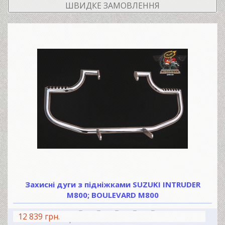
ШВИДКЕ ЗАМОВЛЕННЯ
Захисні дуги з підніжками SUZUKI INTRUDER
M800; BOULEVARD M800
12 839 грн.
В КОШИК