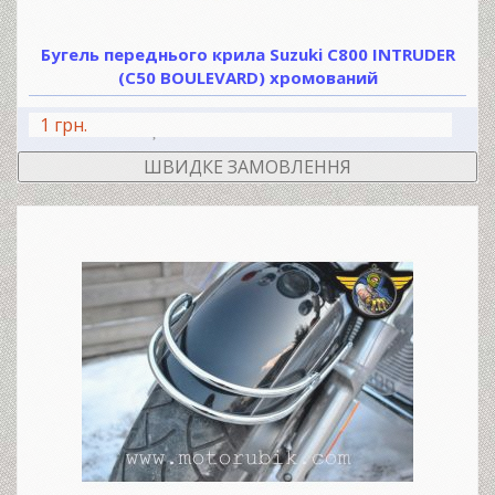
Бугель переднього крила Suzuki C800 INTRUDER
(C50 BOULEVARD) хромований
1 грн.
В КОШИК
ШВИДКЕ ЗАМОВЛЕННЯ