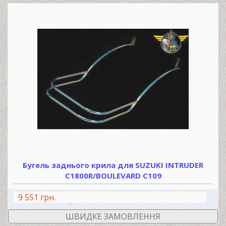
Бугель заднього крила для SUZUKI INTRUDER
C1800R/BOULEVARD C109
9 551 грн.
В КОШИК
ШВИДКЕ ЗАМОВЛЕННЯ