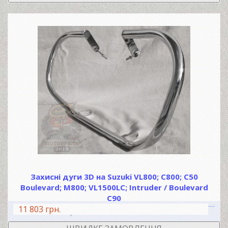
Захисні дуги 3D на Suzuki VL800; C800; C50
Boulevard; М800; VL1500LC; Intruder / Boulevard
C90
11 803 грн.
В КОШИК