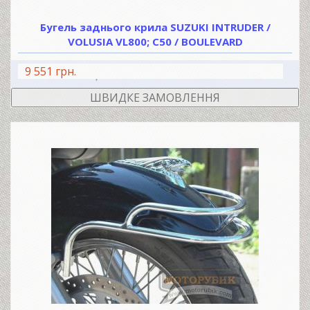
Бугель заднього крила SUZUKI INTRUDER /
VOLUSIA VL800; C50 / BOULEVARD
9 551 грн.
В КОШИК
ШВИДКЕ ЗАМОВЛЕННЯ