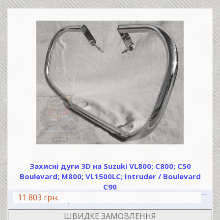
Захисні дуги 3D на Suzuki VL800; C800; C50
Boulevard; М800; VL1500LC; Intruder / Boulevard
C90
11 803 грн.
В КОШИК
ШВИДКЕ ЗАМОВЛЕННЯ