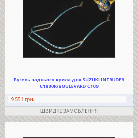
Бугель заднього крила для SUZUKI INTRUDER
C1800R/BOULEVARD C109
9 551 грн.
В КОШИК
ШВИДКЕ ЗАМОВЛЕННЯ