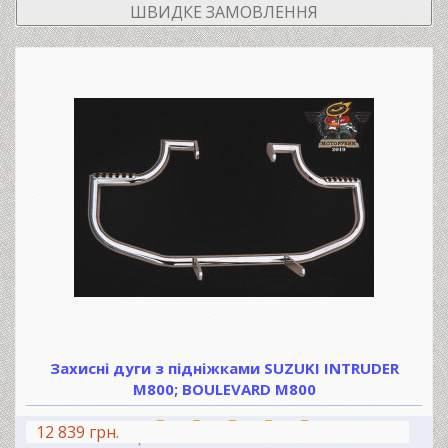
ШВИДКЕ ЗАМОВЛЕННЯ
Захисні дуги з підніжками SUZUKI INTRUDER
M800; BOULEVARD M800
12 839 грн.
В КОШИК