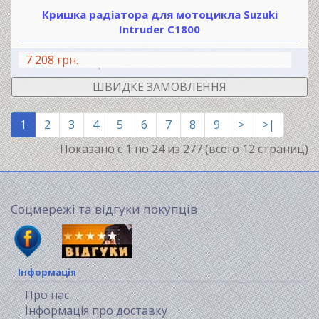
Кришка радіатора для мотоцикла Suzuki
Intruder C1800
7 208 грн.
В КОШИК
ШВИДКЕ ЗАМОВЛЕННЯ
1
2
3
4
5
6
7
8
9
>
>|
Показано с 1 по 24 из 277 (всего 12 страниц)
Соцмережі та відгуки покупців
Інформація
Про нас
Інформація про доставку