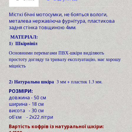
Місткі бічні мотосумки, не бояться вологи,
металева нержавіюча фурнітура, пластикова
задня стінка товщиною 4мм.
МАТЕРІАЛ:
1)
Шкірвініл
Основними перевагами ПВХ-шкіри виділяють
простоту догляду та тривалу експлуатацію, має хорошу
міцність
2)
Натуральна шкіра
3 мм + пластик 1.3 мм.
РОЗМІРИ:
довжина - 50 см
ширина - 18 см
висота - 30 см
об'єм - 2х22 літри
Вартість кофрів із натуральної шкіри: