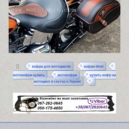
кофри для мотоциклів
кофри бічні
мотокофри купить
мотокофри
купить кофр на
мотоцикл и скутер в Україні